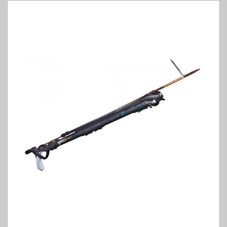
Спасителни
жилетки за
деца
Надуваеми
спасителни
жилетки
Пиротехника
Прожектори
и аварийно
осветление
Други
спасителни
средства
Флагове
Имо