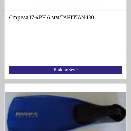
Указателни
знаци и
Стрела 17-4РН 6 мм TAHITIAN 130
табели
Пенообразуватели
Пожароизвестителна
техника
Индустриални
стоки
Виж повече
Предпазно
оборудване
Дихателни
апарати и
самоспасители
Предпазно
облекло и