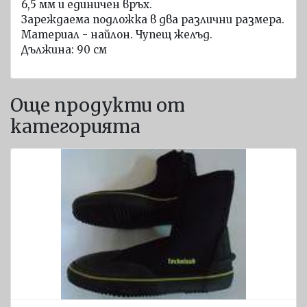
6,5 мм и единичен връх.
Яхтени
Зареждаема подложка в два различни размера.
спасителни
Материал - найлон. Чупещ желъд.
плотове
Дължина: 90 см
ARIMAR
Твърди
спасителни
Още продукти от
плотове
категорията
Оборудване
за
спасителни
плотове
ОБОРУДВАНЕ
ЗА
ЛОДКИ
Въжета
за
лодки