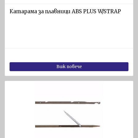
Пожарогасители
Катарама за плавници ABS PLUS W/STRAP
Пожарни
шлангове
и касети
Пожарни
Струйници
Съединители
и кранове
Виж повече
Противопожарни
одеяла
Пожарникарска
екипировка и
аксесоари
Друго
противопожарно
оборудване