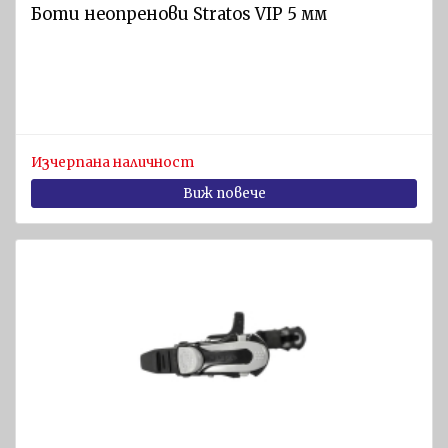
диам. 4
Боти неопренови Stratos VIP 5 мм
- 40 мм
Котви
Кранци
Помпи
Изчерпана наличност
Кнехтове
Виж повече
Такелаж
Други
ПРОТИВОПОЖАРНО
И
ПРЕДПАЗНО
ОБОРУДВАНЕ
Противопожарно
оборудване