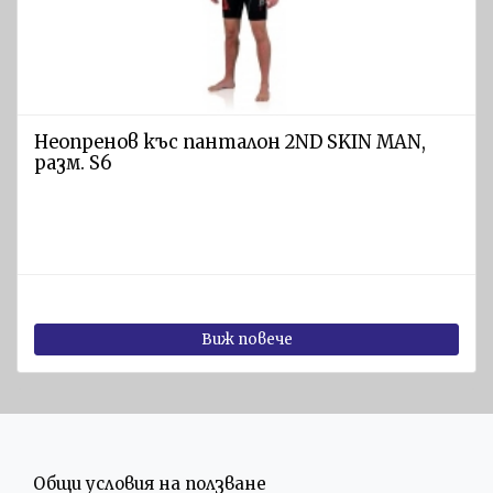
други
Аксесоари -
чанти,
колани,
прожектори,
Неопренов къс панталон 2ND SKIN MAN,
други
разм. S6
Харпуни
и
ножове
Водолазни
комплекти
Виж повече
Eкипировка
за водни
спортове
Обувки за
водни
Общи условия на ползване