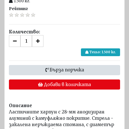
1.500
кг.
и
Рейтинг
Радиостанции
Светлинни
и звукови
Количество:
устройства
GPS
приемници
Тегло:
1.500
кг.
и Сонари
Навигационни
Бърза поръчка
пособия
Добави в количката
Спасителни
плотове и
оборудване
Описание
Спасителни
Ластичните харпун с 28-мм анодизиран
плотове
алуминий с камуфлажно покритие. Стрела -
SOLAS
закалена неръждаема стомана, с диаметър