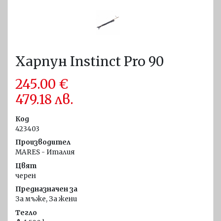
символи
Постери
Корабни
въжета
Харпун Instinct Pro 90
диам. 40
- 80 мм
245.00
€
Навигационно
479.18
лв.
оборудване
Код
Компаси
423403
Барометри и
Производител
термометри
MARES - Италия
Цвят
Хигрометри и
черен
метеостанции
Предназначен за
Часовници
За мъже, За жени
Тегло
Комуникации