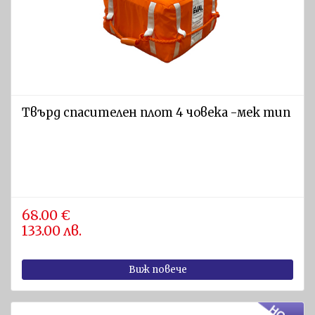
аксесоари
Предпазни
маски
Филтри
Газ
Твърд спасителен плот 4 човека -мек тип
детектори
Предпазни
очила
ВОДОЛАЗНА
ЕКИПИРОВКА
68.00 €
И
133.00 лв.
ВОДНИ
СПОРТОВЕ
Виж повече
Водолазно
оборудване