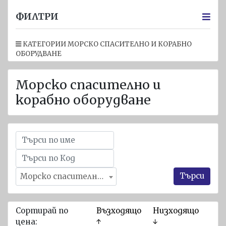
Спасителни
ФИЛТРИ
жилетки за
деца
КАТЕГОРИИ МОРСКО СПАСИТЕЛНО И КОРАБНО
ОБОРУДВАНЕ
Надуваеми
спасителни
жилетки
Морско спасително и
Пиротехника
корабно оборудване
Прожектори
и аварийно
осветление
Други
спасителни
Търси
Морско спасително и корабно оборудване
средства
Флагове
Сортирай по
Възходящо
Низходящо
Имо
цена:
↑
↓