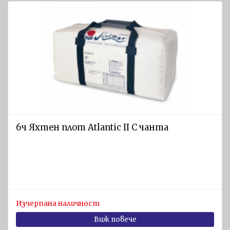
6ч Яхтен плот Atlantic II C чанта
Изчерпана наличност
Виж повече