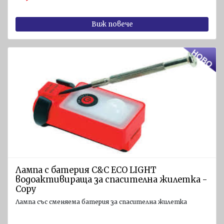
и
Радиостанции
Виж повече
Светлинни
и звукови
устройства
GPS
приемници
и Сонари
Навигационни
пособия
Спасителни
плотове и
Лампа с батерия C&C ЕСО LIGHT
оборудване
водоактивираща за спасителна жилетка -
Copy
Спасителни
плотове
Лампа със сменяема батерия за спасителна жилетка
SOLAS