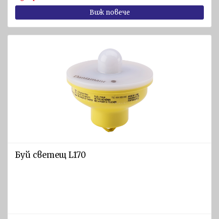
Виж повече
Буй светещ L170