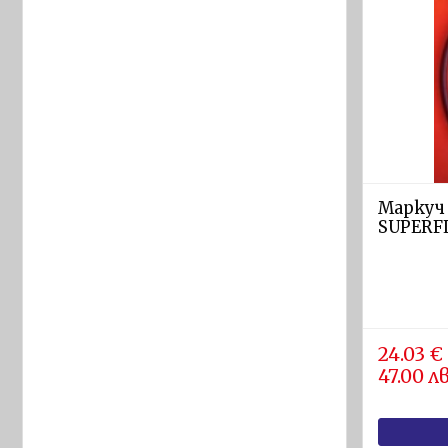
Яхтени
спасителни
плотове
ARIMAR
Твърди
спасителни
плотове
Оборудване
Маркуч 
за
SUPERF
спасителни
плотове
ОБОРУДВАНЕ
ЗА
ЛОДКИ
24.03 €
47.00 лв
Въжета
за
лодки