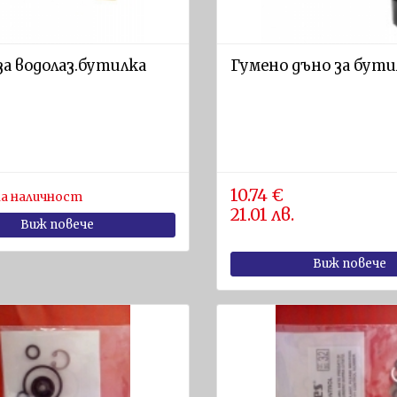
а водолаз.бутилка
Гумено дъно за бути
10.74 €
а наличност
21.01 лв.
Виж повече
Виж повече