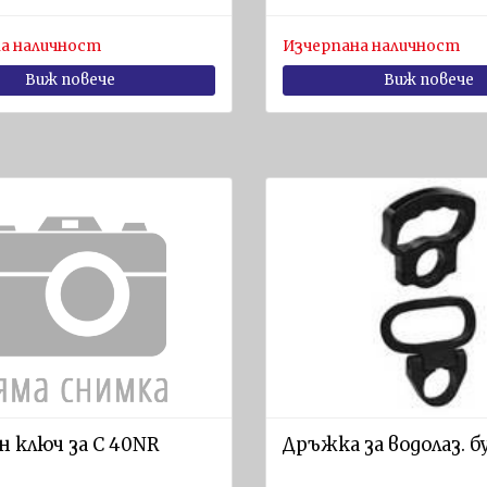
а наличност
Изчерпана наличност
Виж повече
Виж повече
н ключ за C 40NR
Дръжка за водолаз. 