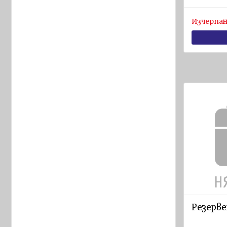
Указателни
Изчерпан
знаци и
табели
Пенообразуватели
Пожароизвестителна
техника
Индустриални
стоки
Предпазно
оборудване
Дихателни
апарати и
самоспасители
Резерве
Предпазно
облекло и