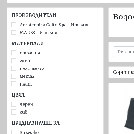
Спасителни
жилетки за
Водо
ПРОИЗВОДИТЕЛИ
деца
Aerotecnica Coltri Spa - Италия
Надуваеми
MARES - Италия
спасителни
МАТЕРИАЛИ
жилетки
стомана
Пиротехника
гума
Прожектори
пластмаса
Сортира
и аварийно
метал
осветление
плат
Други
ЦВЯТ
спасителни
черен
средства
сив
Флагове
ПРЕДНАЗНАЧЕН ЗА
Имо
За мъже