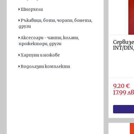
и
Шнорхели
Радиостанции
Ръкавици, боти, чорапи, бонета,
Светлинни
други
и звукови
устройства
Аксесоари - чанти, колани,
Сервизе
прожектори, други
GPS
INT/DIN,
приемници
Харпуни и ножове
и Сонари
Водолазни комплекти
Навигационни
пособия
9.20 €
Спасителни
17.99 лв
плотове и
оборудване
Спасителни
плотове
SOLAS