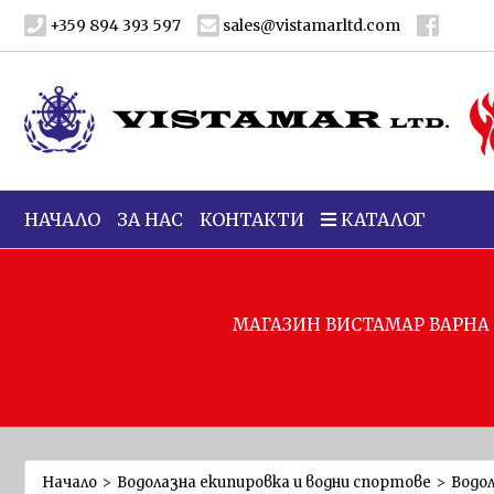
+359 894 393 597
sales@vistamarltd.com
МОРСКО
СПАСИТЕЛНО
И
КОРАБНО
ОБОРУДВАНЕ
НАЧАЛО
ЗА НАС
КОНТАКТИ
КАТАЛОГ
Спасителни
жилетки
Спасителни
жилетки за
МАГАЗИН ВИСТАМАР ВАРНА Е
кораби и
лодки
Спасителни
жилетки за
водни
спортове
Начало
>
Водолазна екипировка и водни спортове
>
Водол