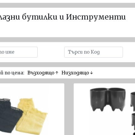
лазни бутилки и Инструменти
й по цена:
Възходящо ↑
Низходящо ↓