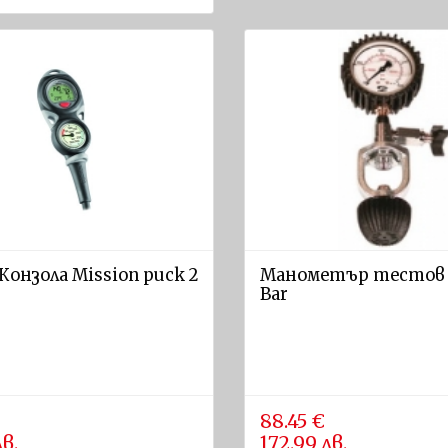
Конзола Mission puck 2
Манометър тестов 
Bar
88.45 €
лв.
172.99 лв.