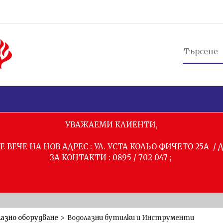
УВАЖАЕМИ КЛИЕНТИ,
 ВЕЧЕ НА НОВ АДРЕС : УЛ. УСТА КОЛЬО ФИЧЕТО 25А /
ЗА КОНТАКТИ : 0895 / 702 047 ;
азно оборудване
>
Водолазни бутилки и Инструменти