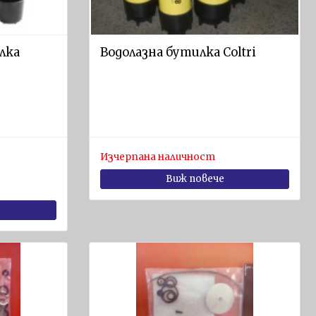
лка
Водолазна бутилка Coltri
Изчерпана наличност
Виж повече