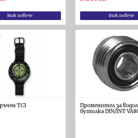
Виж повече
Виж повече
ръчен ТС1
Променител за водол
бутилка DIN/INT VA8