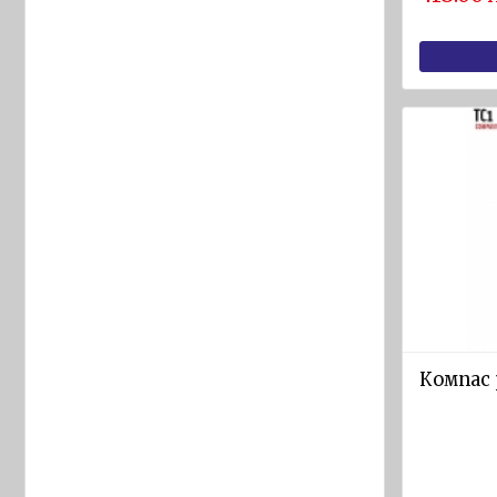
Пожарогасители
Пожарни
шлангове
и касети
Пожарни
Струйници
Съединители
и кранове
Противопожарни
одеяла
Пожарникарска
екипировка и
Компас 
аксесоари
Друго
противопожарно
оборудване