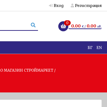
Вход
Регистрация
0
0.00
0.00
€ /
лв.
БГ
EN
 ДО МАГАЗИН СТРОЙМАРКЕТ /