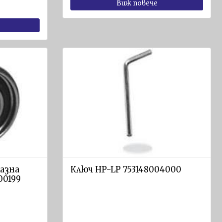
Виж повече
азна
Ключ HP-LP 753148004000
00199