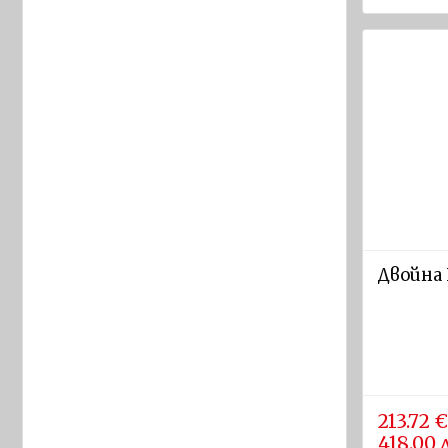
диам. 4
- 40 мм
Котви
Кранци
Помпи
Кнехтове
Такелаж
Други
Двойна 
ПРОТИВОПОЖАРНО
И
ПРЕДПАЗНО
ОБОРУДВАНЕ
Противопожарно
213.72 €
оборудване
418.00 