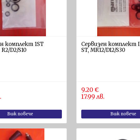
н комплект 1ST
Сервизен комплект I
 R2/D2/S10
ST, MR12/D12/S30
9.20 €
.
17.99 лв.
Виж повече
Виж повече