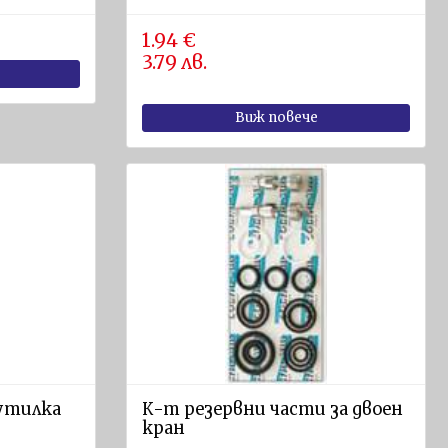
1.94 €
3.79 лв.
Виж повече
бутилка
К-т резервни части за двоен
кран