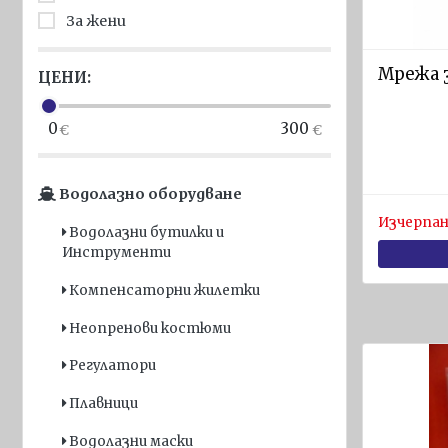
символи
За жени
Постери
Мрежа з
ЦЕНИ:
Корабни
въжета
диам. 40
0
300
- 80 мм
Навигационно
Водолазно оборудване
оборудване
Изчерпан
Водолазни бутилки и
Компаси
Инструменти
Барометри и
Компенсаторни жилетки
термометри
Неопренови костюми
Хигрометри и
метеостанции
Регулатори
Часовници
Плавници
Комуникации
Водолазни маски