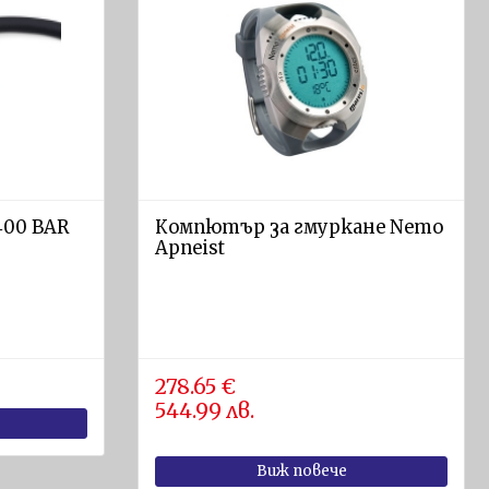
00 BAR
Компютър за гмуркане Nemo
Apneist
278.65 €
544.99 лв.
Виж повече