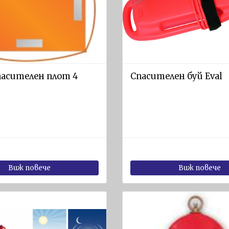
пасителен плот 4
Спасителен буй Eval
Виж повече
Виж повече