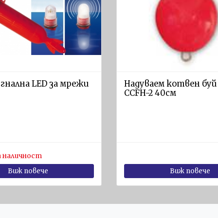
гнална LED за мрежи
Надуваем котвен буй 
CCFH-2 40см
 наличност
Виж повече
Виж повече