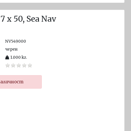
7 х 50, Sea Nav
NV549000
черен
1.000
кг.
наличност