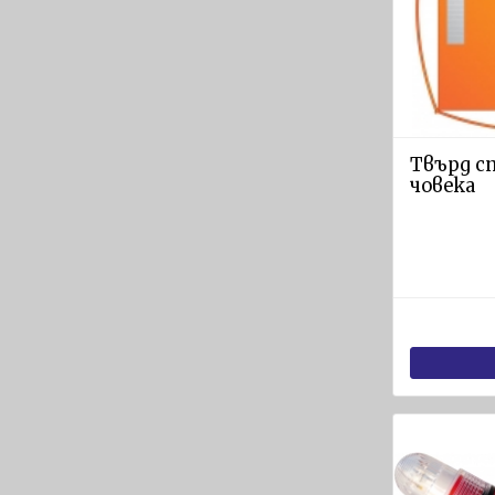
и
Радиостанции
Светлинни
и звукови
устройства
Твърд с
GPS
човека
приемници
и Сонари
Навигационни
пособия
Спасителни
плотове и
оборудване
Спасителни
плотове
SOLAS