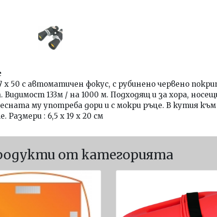
е
7 х 50 с автоматичен фокус, с рубинено червено покр
. Видимост 133м / на 1000 м. Подходящ и за хора, нос
лесната му употреба дори и с мокри ръце. В кутия към
. Размери : 6,5 х 19 х 20 см
родукти от категорията