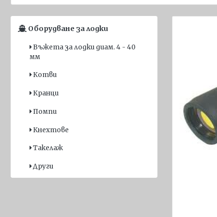
Спасителни
жилетки за
Оборудване за лодки
деца
Въжета за лодки диам. 4 - 40
Надуваеми
мм
спасителни
жилетки
Котви
Пиротехника
Кранци
Прожектори
Помпи
и аварийно
Кнехтове
осветление
Такелаж
Други
спасителни
Други
средства
Флагове
Имо