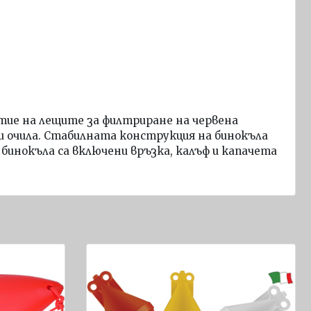
итие на лещите за филтриране на червена
ещи очила. Стабилната конструкция на бинокъла
 бинокъла са включени връзка, калъф и капачета