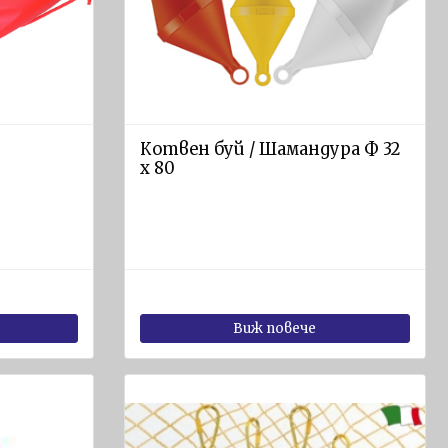
Котвен буй / Шамандура Ф 32
x 80
Виж повече