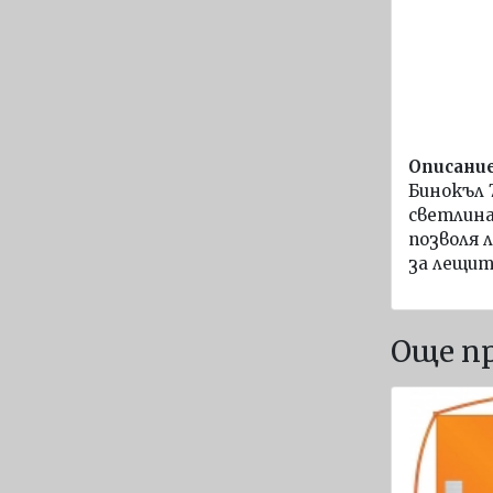
символи
Постери
Корабни
въжета
диам. 40
- 80 мм
Описани
Бинокъл 
Навигационно
светлина
оборудване
позволя 
за лещите
Компаси
Барометри и
термометри
Още п
Хигрометри и
метеостанции
Часовници
Комуникации