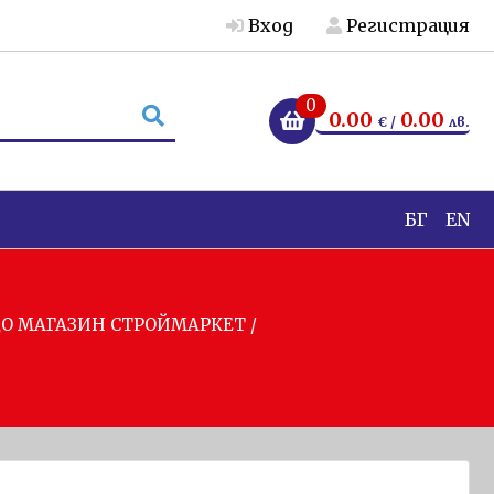
Вход
Регистрация
0
0.00
0.00
€ /
лв.
БГ
EN
 ДО МАГАЗИН СТРОЙМАРКЕТ /