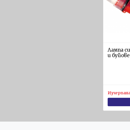
Яхтени
спасителни
плотове
ARIMAR
Твърди
спасителни
плотове
Лампа си
и буйове
Оборудване
за
спасителни
плотове
ОБОРУДВАНЕ
Изчерпана
ЗА
ЛОДКИ
Въжета
за
лодки