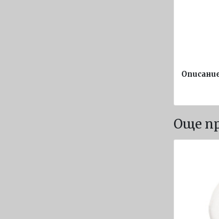
символи
Постери
Корабни
въжета
диам. 40
- 80 мм
Описани
Навигационно
оборудване
Компаси
Още п
Барометри и
термометри
Хигрометри и
метеостанции
Часовници
Комуникации