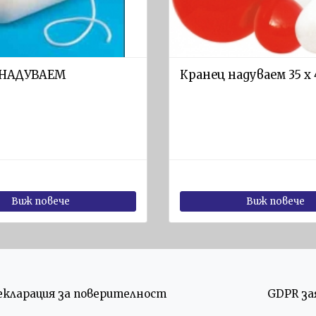
 НАДУВАЕМ
Кранец надуваем 35 х 
Виж повече
Виж повече
екларация за поверителност
GDPR за