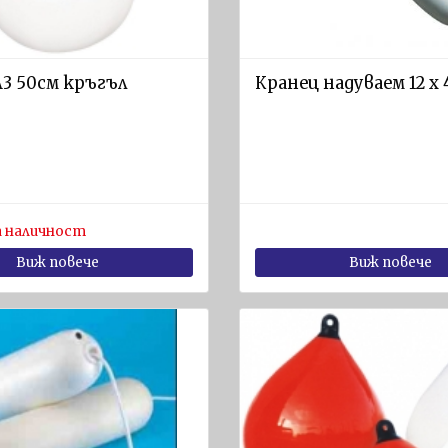
А3 50см кръгъл
Кранец надуваем 12 х 
 наличност
Виж повече
Виж повече