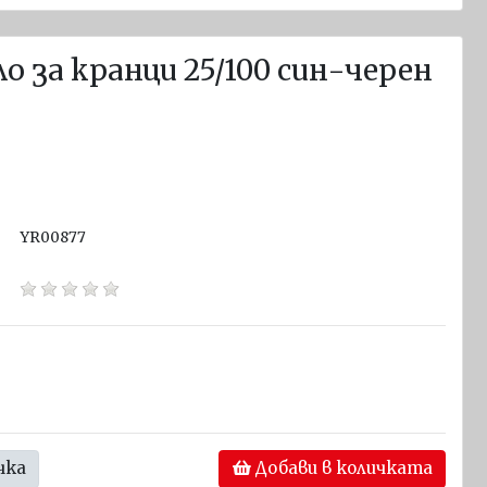
о за кранци 25/100 син-черен
YR00877
чка
Добави в количката