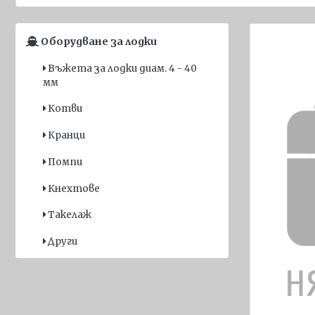
Спасителни
жилетки за
Оборудване за лодки
деца
Въжета за лодки диам. 4 - 40
Надуваеми
мм
спасителни
жилетки
Котви
Пиротехника
Кранци
Прожектори
Помпи
и аварийно
Кнехтове
осветление
Такелаж
Други
спасителни
Други
средства
Флагове
Имо