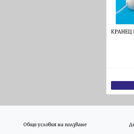
Яхтени
спасителни
плотове
ARIMAR
КРАНЕЦ
Твърди
спасителни
плотове
Оборудване
за
спасителни
плотове
ОБОРУДВАНЕ
ЗА
ЛОДКИ
Въжета
за
Общи условия на ползване
Д
лодки