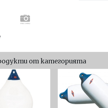
е
родукти от категорията