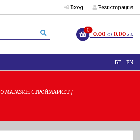
Вход
Регистрация
0
0.00
0.00
€ /
лв.
БГ
EN
 ДО МАГАЗИН СТРОЙМАРКЕТ /