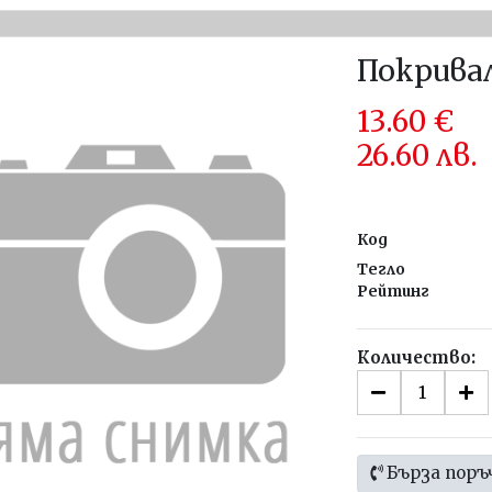
Покривал
13.60
€
26.60
лв.
Код
Тегло
Рейтинг
Количество:
Бърза поръ