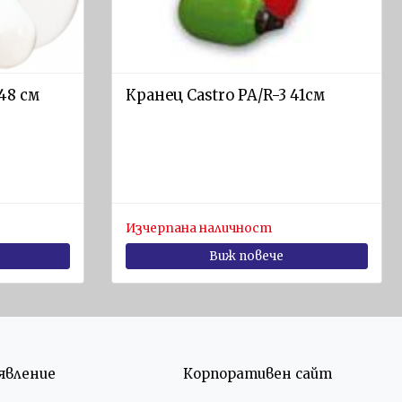
48 см
Кранец Castro PA/R-3 41см
Изчерпана наличност
Виж повече
явление
Корпоративен сайт