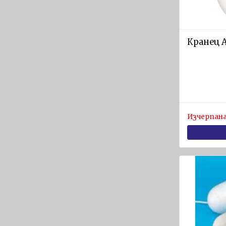
и
Радиостанции
Светлинни
Кранец 
и звукови
устройства
GPS
приемници
и Сонари
Изчерпана
Навигационни
пособия
Спасителни
плотове и
оборудване
Спасителни
плотове
SOLAS